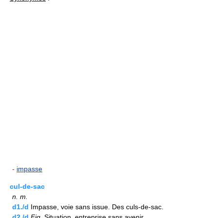
-
impasse
cul-de-sac
n.
m.
d1./d
Impasse, voie sans issue. Des culs-de-sac.
d2./d
Fig.
Situation, entreprise sans avenir.