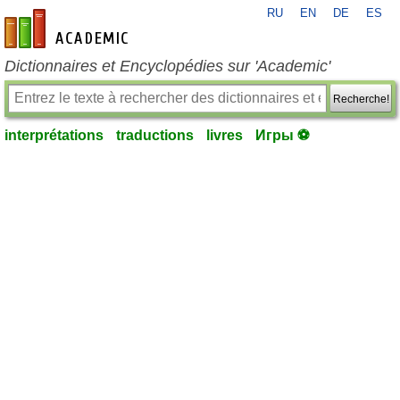
RU
EN
DE
ES
fr-academic.com
Dictionnaires et Encyclopédies sur 'Academic'
Recherche!
interprétations
traductions
livres
Игры ⚽