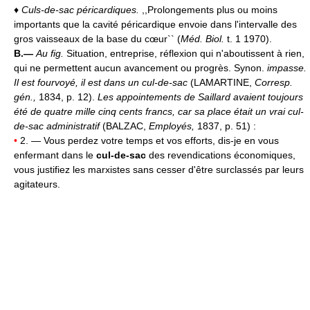
♦
Culs-de-sac péricardiques.
,,Prolongements plus ou moins
importants que la cavité péricardique envoie dans l'intervalle des
gros vaisseaux de la base du cœur`` (
Méd. Biol.
t. 1 1970).
B.—
Au fig.
Situation, entreprise, réflexion qui n'aboutissent à rien,
qui ne permettent aucun avancement ou progrès. Synon.
impasse.
Il est fourvoyé, il est dans un cul-de-sac
(LAMARTINE,
Corresp.
gén.,
1834, p. 12).
Les appointements de Saillard avaient toujours
été de quatre mille cinq cents francs, car sa place était un vrai cul-
de-sac administratif
(BALZAC,
Employés,
1837, p. 51) :
•
2. — Vous perdez votre temps et vos efforts, dis-je en vous
enfermant dans le
cul-de-sac
des revendications économiques,
vous justifiez les marxistes sans cesser d'être surclassés par leurs
agitateurs.