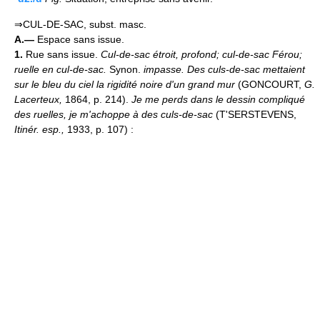
⇒CUL-DE-SAC, subst. masc.
A.—
Espace sans issue.
1.
Rue sans issue.
Cul-de-sac étroit, profond; cul-de-sac Férou;
ruelle en cul-de-sac.
Synon.
impasse.
Des culs-de-sac mettaient
sur le bleu du ciel la rigidité noire d'un grand mur
(GONCOURT,
G.
Lacerteux,
1864, p. 214).
Je me perds dans le dessin compliqué
des ruelles, je m'achoppe à des culs-de-sac
(T'SERSTEVENS,
Itinér. esp.,
1933, p. 107) :