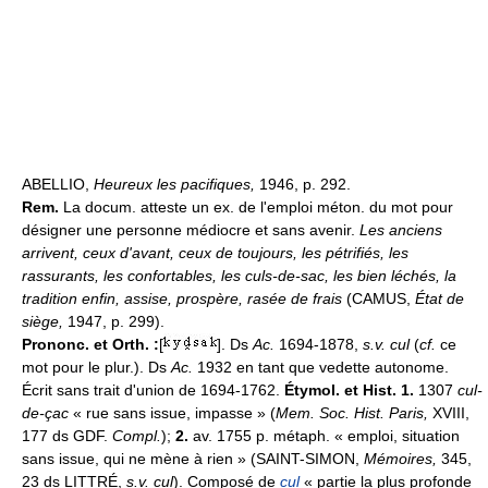
ABELLIO,
Heureux les pacifiques,
1946, p. 292.
Rem.
La docum. atteste un ex. de l'emploi méton. du mot pour
désigner une personne médiocre et sans avenir.
Les anciens
arrivent, ceux d'avant, ceux de toujours, les pétrifiés, les
rassurants, les confortables, les culs-de-sac, les bien léchés, la
tradition enfin, assise, prospère, rasée de frais
(CAMUS,
État de
siège,
1947, p. 299).
Prononc. et Orth. :
[
]. Ds
Ac.
1694-1878,
s.v. cul
(
cf.
ce
mot pour le plur.). Ds
Ac.
1932 en tant que vedette autonome.
Écrit sans trait d'union de 1694-1762.
Étymol. et Hist. 1.
1307
cul-
de-çac
« rue sans issue, impasse » (
Mem. Soc. Hist. Paris,
XVIII,
177 ds GDF.
Compl.
);
2.
av. 1755 p. métaph. « emploi, situation
sans issue, qui ne mène à rien » (SAINT-SIMON,
Mémoires,
345,
23 ds LITTRÉ,
s.v. cul
). Composé de
cul
« partie la plus profonde