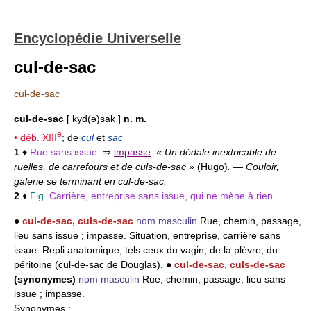
Encyclopédie Universelle
cul-de-sac
cul-de-sac
cul-de-sac
[ kyd(ə)sak ]
n. m.
e
• déb.
XIII
; de
cul
et
sac
1
♦
Rue sans issue.
⇒
impasse
.
« Un dédale inextricable de
ruelles, de carrefours et de culs-de-sac »
(
Hugo
)
.
—
Couloir,
galerie se terminant en cul-de-sac.
2
♦
Fig.
Carrière, entreprise sans issue, qui ne mène à rien.
●
cul-de-sac, culs-de-sac
nom masculin
Rue, chemin, passage,
lieu sans issue ; impasse. Situation, entreprise, carrière sans
issue. Repli anatomique, tels ceux du vagin, de la plèvre, du
péritoine (cul-de-sac de Douglas). ●
cul-de-sac, culs-de-sac
(synonymes)
nom masculin
Rue, chemin, passage, lieu sans
issue ; impasse.
Synonymes
: