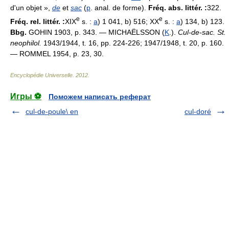
d'un objet »,
de
et
sac
(
p
. anal. de forme).
Fréq. abs. littér. :
322.
e
e
Fréq. rel. littér. :
XIX
s. :
a
) 1 041, b) 516; XX
s. :
a
) 134, b) 123.
Bbg.
GOHIN 1903, p. 343. — MICHAËLSSON (
K
.).
Cul-de-sac. St.
neophilol.
1943/1944, t. 16, pp. 224-226; 1947/1948, t. 20, p. 160.
— ROMMEL 1954, p. 23, 30.
Encyclopédie Universelle
.
2012
.
Игры ⚽
Поможем написать реферат
cul-de-poule\ en
cul-doré