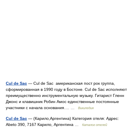
Cul de Sac
— Cul de Sac американская пост рок группа,
сформированная в 1990 году в Бостоне. Cul de Sac исполняют
преимущественно инструментальную музыку. Гитарист Гленн
Джонс и клавишник Робин Амос единственные постоянные
участники с начала основания.… …
Википедия
Cul de Sac
— (Карило,Аргентина) Категория отеля: Адрес:
Abeto 390, 7167 Карило, Аргентина …
Каталог отелей