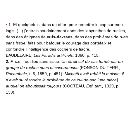
•
1. Et quelquefois, dans un effort pour remettre le cap sur mon
logis, (...) j'entrais soudainement dans des labyrinthes de ruelles,
dans des énigmes de
culs-de-sacs
, dans des problèmes de
rues
sans issue,
faits pour bafouer le courage des portefaix et
confondre l'intelligence des cochers de fiacre.
BAUDELAIRE,
Les Paradis artificiels,
1860, p. 415.
2.
P. ext.
Tout lieu sans issue.
Un étroit cul-de-sac formé par un
groupe de roches nues et caverneuses
(PONSON DU TERR.,
Rocambole,
t. 5, 1859, p. 451).
Michaël avait rebâti la maison; il
n'avait su résoudre le problème de ce cul-de-sac
[
une pièce
]
auquel on aboutissait toujours
(COCTEAU,
Enf. terr.,
1929, p.
133).