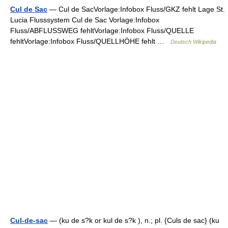
Cul de Sac
— Cul de SacVorlage:Infobox Fluss/GKZ fehlt Lage St.
Lucia Flusssystem Cul de Sac Vorlage:Infobox
Fluss/ABFLUSSWEG fehltVorlage:Infobox Fluss/QUELLE
fehltVorlage:Infobox Fluss/QUELLHÖHE fehlt …
Deutsch Wikipedia
Cul-de-sac
— (ku de s?k or kul de s?k ), n.; pl. {Culs de sac} (ku