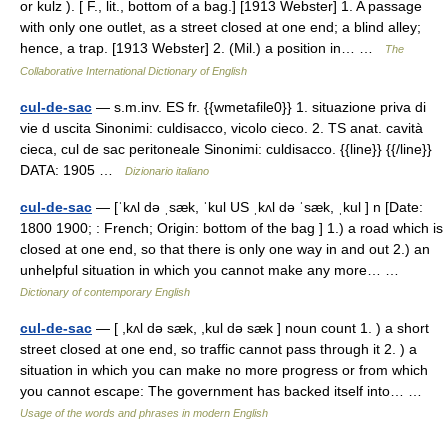
or kulz ). [ F., lit., bottom of a bag.] [1913 Webster] 1. A passage
with only one outlet, as a street closed at one end; a blind alley;
hence, a trap. [1913 Webster] 2. (Mil.) a position in… …
The
Collaborative International Dictionary of English
cul-de-sac
— s.m.inv. ES fr. {{wmetafile0}} 1. situazione priva di
vie d uscita Sinonimi: culdisacco, vicolo cieco. 2. TS anat. cavità
cieca, cul de sac peritoneale Sinonimi: culdisacco. {{line}} {{/line}}
DATA: 1905 …
Dizionario italiano
cul-de-sac
— [ˈkʌl də ˌsæk, ˈkul US ˌkʌl də ˈsæk, ˌkul ] n [Date:
1800 1900; : French; Origin: bottom of the bag ] 1.) a road which is
closed at one end, so that there is only one way in and out 2.) an
unhelpful situation in which you cannot make any more… …
Dictionary of contemporary English
cul-de-sac
— [ ,kʌl də sæk, ,kul də sæk ] noun count 1. ) a short
street closed at one end, so traffic cannot pass through it 2. ) a
situation in which you can make no more progress or from which
you cannot escape: The government has backed itself into… …
Usage of the words and phrases in modern English