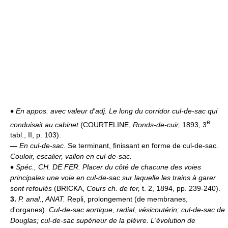
♦
En appos. avec valeur d'adj.
Le long du corridor cul-de-sac qui
e
conduisait au cabinet
(COURTELINE,
Ronds-de-cuir,
1893, 3
tabl., II, p. 103).
—
En cul-de-sac.
Se terminant, finissant en forme de cul-de-sac.
Couloir, escalier, vallon en cul-de-sac.
♦
Spéc.,
CH. DE FER.
Placer du côté de chacune des voies
principales une voie en cul-de-sac sur laquelle les trains à garer
sont refoulés
(BRICKA,
Cours ch. de fer,
t. 2, 1894, pp. 239-240).
3.
P. anal.,
ANAT.
Repli, prolongement (de membranes,
d'organes).
Cul-de-sac aortique, radial, vésicoutérin; cul-de-sac de
Douglas; cul-de-sac supérieur de la plèvre.
L'évolution de