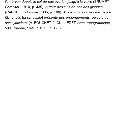
l'embryon depuis le cul-de-sac ovarien jusqu'à la vulve
(BRUMPT,
Parasitol.,
1910, p. 435).
Autour des culs-de-sac des glandes
(CARREL,
L'Homme,
1935, p. 108).
Aux endroits où la capsule est
lâche, elle
[
la synoviale
]
présente des prolongements, ou culs-de-
sac synoviaux
(A. BOUCHET, J. CUILLERET,
Anat. topographique,
Villeurbanne, SIMEP, 1975, p. 120).